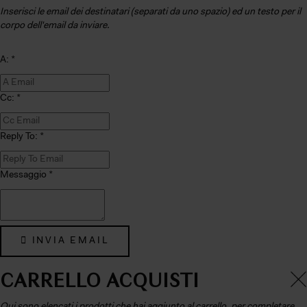
Inserisci le email dei destinatari (separati da uno spazio) ed un testo per il
corpo dell'email da inviare.
A: *
Cc: *
Reply To: *
Messaggio *
INVIA EMAIL
×
CARRELLO ACQUISTI
Qui sono elencati i prodotti che hai aggiunto al carrello, per completare